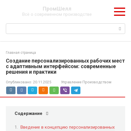
Перейти
ПромШелл
к
Всё о современном производстве
контенту
Поиск:
Главная страница
Создание персонализированных рабочих мест
с адаптивным интерфейсом: современные
решения и практики
Опубликовано:
20.11.2025
Управление Производством
Содержание
Введение в концепцию персонализированных