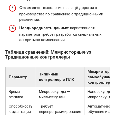
Стоимость:
технология всё ещё дорогая в
производстве по сравнению с традиционными
решениями.
Неоднородность данных:
вариативность
параметров требует разработки специальных
алгоритмов компенсации.
Таблица сравнений: Мемристорные vs
Традиционные контроллеры
Мемристорны
Типичный
Параметр
самообучающ
контроллер с ПЛК
контроллер
Время
Микросекунды —
Наносекунды 
отклика
миллисекунды
микросекунды
Способность
Требует
Автоматическ
к адаптации
перепрограммирования
обучение и ад