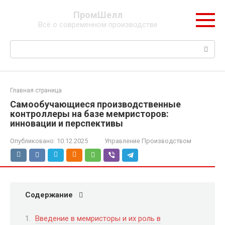
Перейти
ПромШелл
к
Всё о современном производстве
контенту
Поиск:
Главная страница
Самообучающиеся производственные
контроллеры на базе мемристоров:
инновации и перспективы
Опубликовано:
10.12.2025
Управление Производством
Содержание
Введение в мемристоры и их роль в