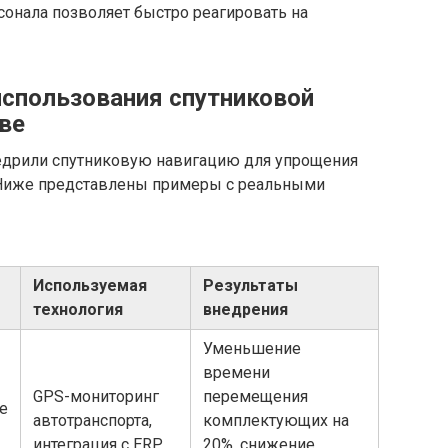
сонала позволяет быстро реагировать на
спользования спутниковой
ве
едрили спутниковую навигацию для упрощения
 Ниже представлены примеры с реальными
Используемая
Результаты
технология
внедрения
Уменьшение
времени
GPS-мониторинг
перемещения
е
автотранспорта,
комплектующих на
интеграция с ERP
20%, снижение