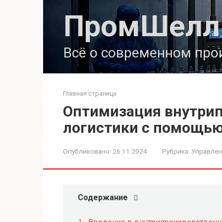
Перейти
ПромШелл
к
контенту
Всё о современном про
Главная страница
Оптимизация внутри
логистики с помощью
Опубликовано:
26.11.2024
Рубрика:
Управлен
Содержание