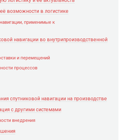
ю логистику и её актуальность
 её возможности в логистике
навигации, применимые к
овой навигации во внутрипроизводственной
оставки и перемещений
чности процессов
ния спутниковой навигации на производстве
ация с другими системами
ности внедрения
ешения