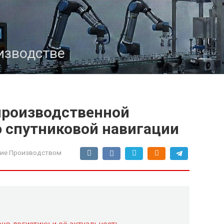
изводстве
производственной
 спутниковой навигации
ие Производством