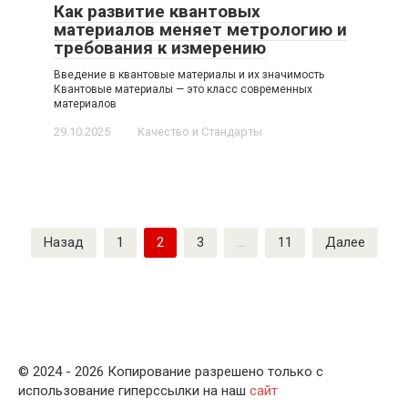
Как развитие квантовых
материалов меняет метрологию и
требования к измерению
Введение в квантовые материалы и их значимость
Квантовые материалы — это класс современных
материалов
29.10.2025
Качество и Стандарты
Пагинация
Назад
1
2
3
…
11
Далее
записей
© 2024 - 2026 Копирование разрешено только с
использование гиперссылки на наш
сайт