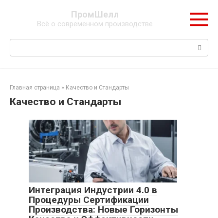
Перейти
ПромШелл
к
Всё о современном производстве
контенту
Поиск:
Главная страница
»
Качество и Стандарты
Качество и Стандарты
Интеграция Индустрии 4.0 в
Процедуры Сертификации
Производства: Новые Горизонты