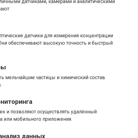
ичными датчиками, камерами и аналитическими
ают:
птические датчики для измерения концентрации
ли. Они обеспечивают высокую точность и быстрый
ры
ь мельчайшие частицы и химический состав
.
ониторинга
ек и позволяют осуществлять удалённый
а или мобильного приложения.
 анализ данных