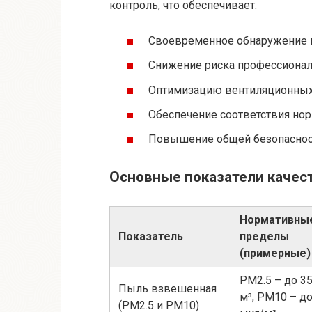
контроль, что обеспечивает:
Своевременное обнаружение 
Снижение риска профессионал
Оптимизацию вентиляционных 
Обеспечение соответствия но
Повышение общей безопасност
Основные показатели качес
Нормативны
Показатель
пределы
(примерные)
PM2.5 – до 35
Пыль взвешенная
м³, PM10 – до
(PM2.5 и PM10)