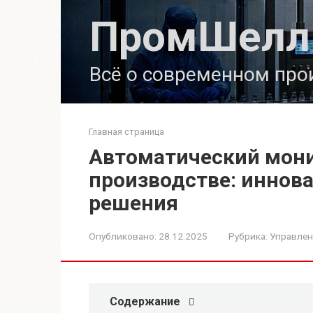
Перейти
ПромШелл
к
контенту
Всё о современном про
Главная страница
Автоматический мони
производстве: иннов
решения
Опубликовано:
28.12.2025
Рубрика:
Управлен
Содержание