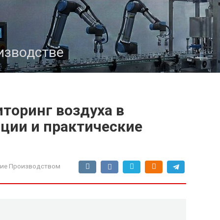
изводстве
торинг воздуха в
ации и практические
ие Производством