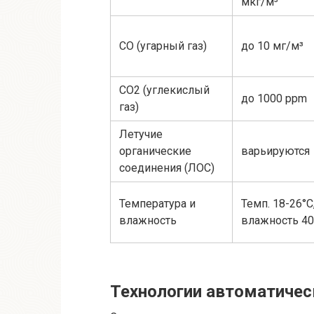
мкг/м³
СО (угарный газ)
до 10 мг/м³
СО2 (углекислый
до 1000 ppm
газ)
Летучие
органические
варьируются
соединения (ЛОС)
Температура и
Темп. 18-26°C
влажность
влажность 4
Технологии автоматичес